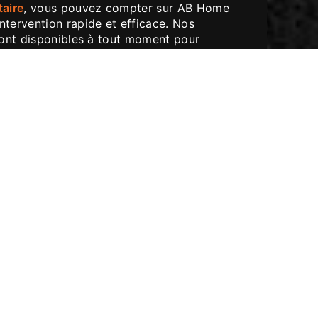
taire
, vous pouvez compter sur AB Home
ntervention rapide et efficace. Nos
 sont disponibles à tout moment pour
s de plomberie, que ce soit une fuite
é ou une chasse d'eau qui fuit. Nous
e d'une solution rapide et fiable lorsqu'il
e plomberie, c'est pourquoi nous nous
r chez vous dès que possible.
retien de Chauffage
e dépannage, nous proposons également
ation et d'entretien de chauffage. Que vous
r une nouvelle chaudière ou de faire
me de chauffage existant, notre équipe est
us travaillons avec les dernières
illeures pratiques de l'industrie pour
nces optimales et une efficacité
.