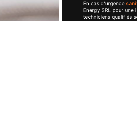
En cas d'urgence
sani
Energy SRL pour une i
techniciens qualifiés
résoudre vos problème
d'eau, un robinet cass
comprenons l'importanc
s'agit de problèmes d
engageons à interveni
Installation et Ent
Outre nos services d
des services d'install
ayez besoin d'installe
entretenir votre systè
là pour vous aider. No
technologies et les me
garantir des performa
énergétique maximale