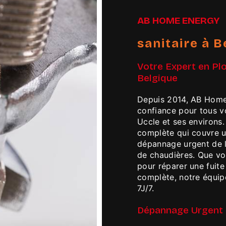
AB HOME ENERGY
sanitaire à B
Votre Expert en Pl
Belgique
Depuis 2014, AB Home
confiance pour tous 
Uccle et ses environs
complète qui couvre un
dépannage urgent de la
de chaudières. Que vo
pour réparer une fuite
complète, notre équipe
7J/7.
Dépannage Urgent e